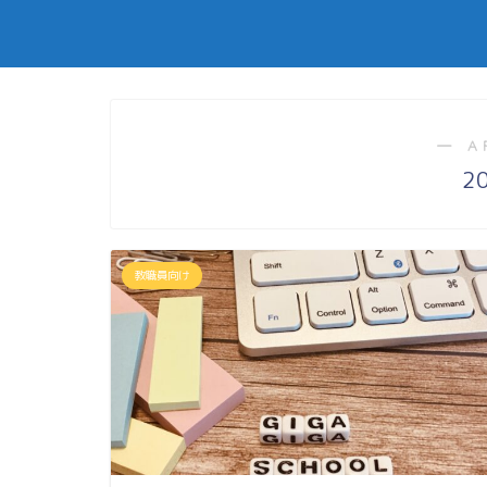
― A
2
教職員向け