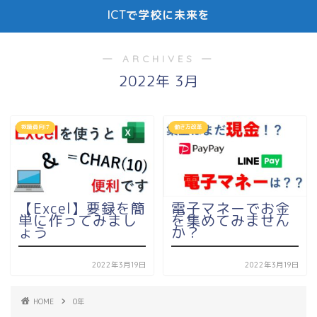
ICTで学校に未来を
― ARCHIVES ―
2022年 3月
教職員向け
働き方改革
【Excel】要録を簡
電子マネーでお金
単に作ってみまし
を集めてみません
ょう
か？
2022年3月19日
2022年3月19日
HOME
0年