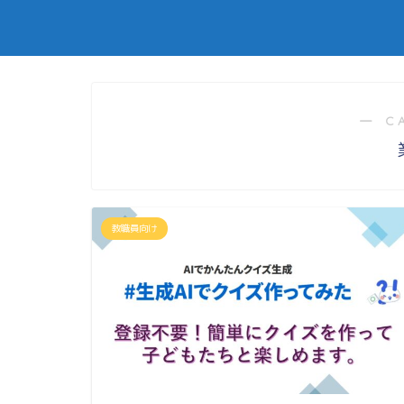
― C
教職員向け