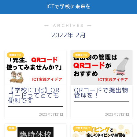
ICTで学校に未来を
― ARCHIVES ―
2022年 2月
教職員向け
教職員向け
【学校ICT化】QR
QRコードで提出物
コードってとても
管理を！
便利です
2022年2月21日
2022年2月21日
時事
児童生徒向け