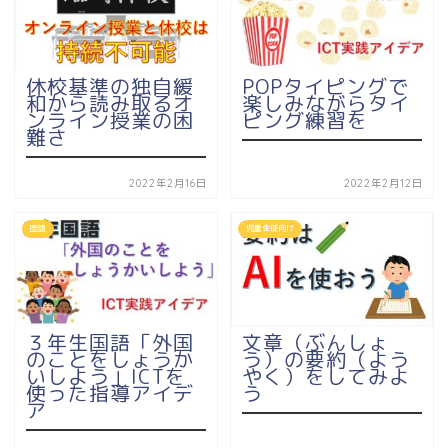
休校基準の独自緩
POPタイピングで
和から読み取るオ
楽しみながらタイ
ンライン授業の困
ピング練習を
難さ
2022年2月16日
2022年2月12日
国語
児童生徒向け
３年生国語「外国
文章（ぶんしょ
のことをしょうか
う）の要約（よう
いしよう」ICTを
やく）をしてみよ
使った指導アイデ
う
ア