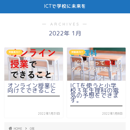
ICTで学校に未来を
― ARCHIVES ―
2022年 1月
教職員向け
教職員向け
オンライン授業に
ICTを使うと小学
向けてできること
校３年生理科の電
気の予想をできま
す。
2022年1月31日
2022年1月8日
HOME
0年