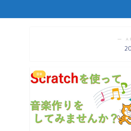
― A
2
音楽