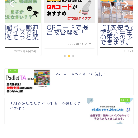
図記号、都道
QRコードで提
ICTを使うと
県クイズで社
出物管理を！
学校３年生
科をもっと楽
の電気の予
く
できます。
2022年2月21日
2022年4月24日
2022年1
Padlet TAってすごく便利！
「AIでかんたんクイズ作成」で楽しくク
イズ作り