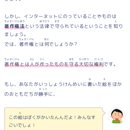
しかし、インターネットにのっていることやものは
ちょさくけんほう
ほうりつ
まも
し
著作権法
という
法律
で
守
られているということを
知
り
ましょう。
ちょさくけん
なに
では、
著作権
とは
何
でしょうか？
ちょさくけん
ひと
つく
まも
たいせつ
けんり
著作権
とは
人
が
作
ったものを
守
る
大切
な
権利
です。
か
え
もし、あなたがいっしょうけんめいに
書
いた
絵
をほか
かって
のおともだちが
勝手
に、
え
この
絵
はぼくがかいたんんだよ！みんなす
ごいでしょ！