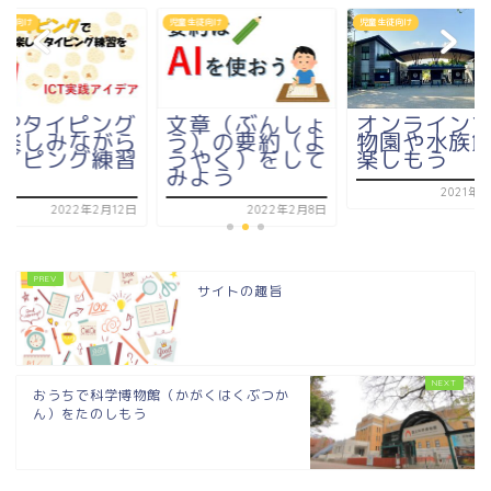
生徒向け
児童生徒向け
児童生徒向け
OPタイピング
文章（ぶんしょ
オンライン
楽しみながら
う）の要約（よ
物園や水族
イピング練習
うやく）をして
楽しもう
みよう
2021年8
2022年2月12日
2022年2月8日
サイトの趣旨
おうちで科学博物館（かがくはくぶつか
ん）をたのしもう