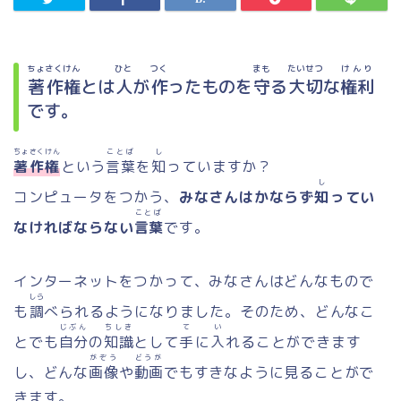
ちょさくけん
ひと
つく
まも
たいせつ
けんり
著作権
とは
人
が
作
ったものを
守
る
大切
な
権利
です。
ちょさくけん
ことば
し
著作権
という
言葉
を
知
っていますか？
し
コンピュータをつかう、
みなさんはかならず
知
ってい
ことば
なければならない
言葉
です。
インターネットをつかって、みなさんはどんなもので
しら
も
調
べられるようになりました。そのため、どんなこ
じぶん
ちしき
て
い
とでも
自分
の
知識
として
手
に
入
れることができます
がぞう
どうが
し、どんな
画像
や
動画
でもすきなように見ることがで
きます。