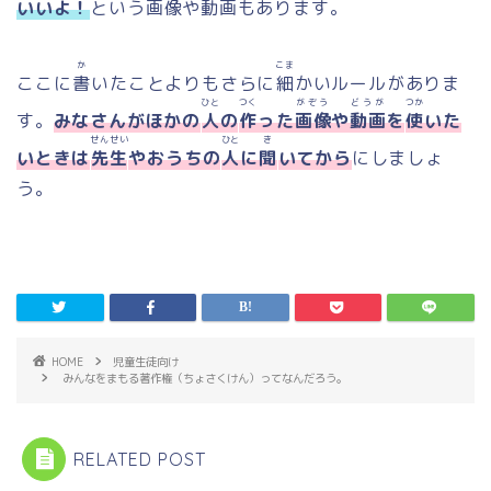
いいよ！
という
画像
や
動画
もあります。
か
こま
ここに
書
いたことよりもさらに
細
かいルールがありま
ひと
つく
がぞう
どうが
つか
す。
みなさんがほかの
人
の
作
った
画像
や
動画
を
使
いた
せんせい
ひと
き
いときは
先生
やおうちの
人
に
聞
いてから
にしましょ
う。
HOME
児童生徒向け
みんなをまもる著作権（ちょさくけん）ってなんだろう。
RELATED POST