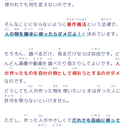
使
われても
何
も言えないのです。
ちょさくけんほう
ほうりつ
そんなことにならないように
著作権法
という
法律
で、
ひと
もの
かって
つか
き
人
の
物
を
勝手
に
使
ったらダメだよ！
と
決
めています。
しら
み
じゆう
もちろん、
調
べるだけ、
見
るだけならば
自由
です。ど
がぞう
どうが
しら
み
ひと
んどん
画像
や
動画
を
調
べたり
見
たりしてよいです。
人
つく
じぶん
もの
つか
が
作
ったものを
自分
の
物
として
使
おうとするのがダメ
なのです。
ひと
つく
もの
つか
つく
ひと
どうしても
人
が
作
った
物
を
使
いたいときは
作
った
人
に
きょか
と
許可
を
取
らないといけません。
つく
ひと
じゆう
つか
ただし、
作
った
人
がやさしくて
だれでも
自由
に
使
って
がぞう
どうが