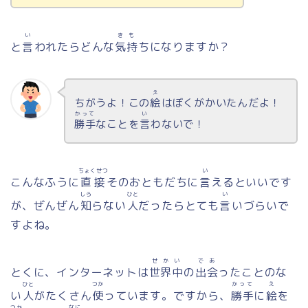
い
きも
と
言
われたらどんな
気持
ちになりますか？
え
ちがうよ！この
絵
はぼくがかいたんだよ！
かって
い
勝手
なことを
言
わないで！
ちょくせつ
い
こんなふうに
直接
そのおともだちに
言
えるといいです
しら
ひと
い
が、ぜんぜん
知
らない
人
だったらとても
言
いづらいで
すよね。
せかい
であ
とくに、インターネットは
世界中
の
出会
ったことのな
ひと
つか
かって
え
い
人
がたくさん
使
っています。ですから、
勝手
に
絵
を
つか
なに